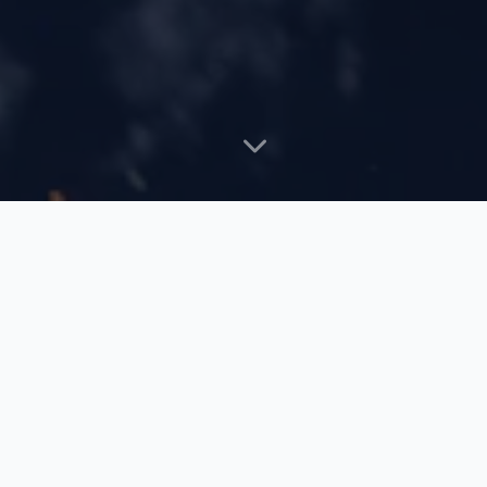
NUESTRAS ESPECIALIDADES
Entendemos tu industria
No hacemos software genérico. Diseñamos
herramientas específicas para los desafíos de tu
sector.